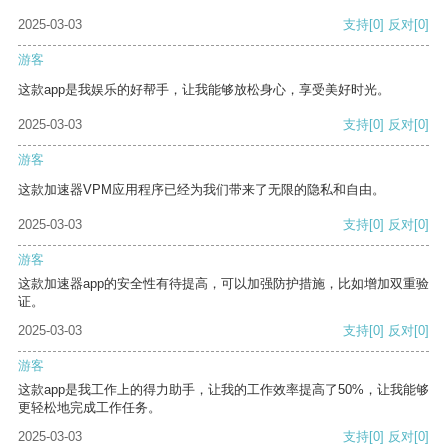
2025-03-03
支持
[0]
反对
[0]
游客
这款app是我娱乐的好帮手，让我能够放松身心，享受美好时光。
2025-03-03
支持
[0]
反对
[0]
游客
这款加速器VPM应用程序已经为我们带来了无限的隐私和自由。
2025-03-03
支持
[0]
反对
[0]
游客
这款加速器app的安全性有待提高，可以加强防护措施，比如增加双重验
证。
2025-03-03
支持
[0]
反对
[0]
游客
这款app是我工作上的得力助手，让我的工作效率提高了50%，让我能够
更轻松地完成工作任务。
2025-03-03
支持
[0]
反对
[0]