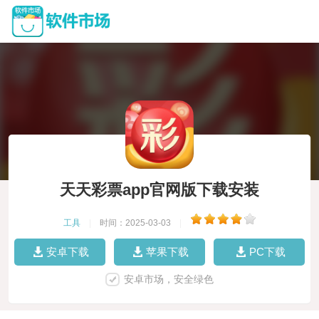
天天彩票app官网版下载安装
工具
|
时间：2025-03-03
|
安卓下载
苹果下载
PC下载
安卓市场，安全绿色