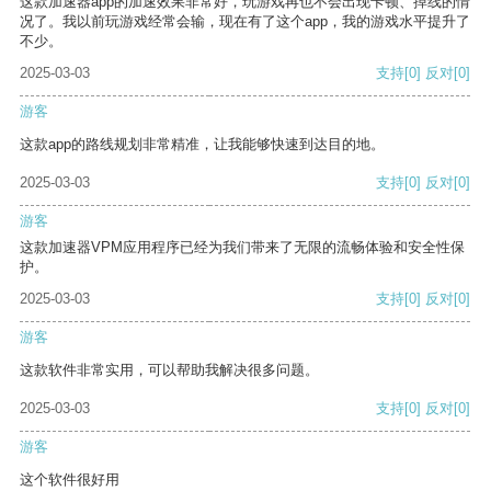
这款加速器app的加速效果非常好，玩游戏再也不会出现卡顿、掉线的情
况了。我以前玩游戏经常会输，现在有了这个app，我的游戏水平提升了
不少。
2025-03-03
支持
[0]
反对
[0]
游客
这款app的路线规划非常精准，让我能够快速到达目的地。
2025-03-03
支持
[0]
反对
[0]
游客
这款加速器VPM应用程序已经为我们带来了无限的流畅体验和安全性保
护。
2025-03-03
支持
[0]
反对
[0]
游客
这款软件非常实用，可以帮助我解决很多问题。
2025-03-03
支持
[0]
反对
[0]
游客
这个软件很好用