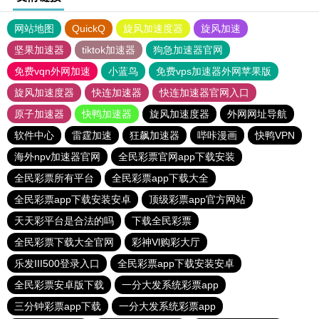
网站地图
QuickQ
旋风加速度器
旋风加速
坚果加速器
tiktok加速器
狗急加速器官网
免费vqn外网加速
小蓝鸟
免费vps加速器外网苹果版
旋风加速度器
快连加速器
快连加速器官网入口
原子加速器
快鸭加速器
旋风加速度器
外网网址导航
软件中心
雷霆加速
狂飙加速器
哔咔漫画
快鸭VPN
海外npv加速器官网
全民彩票官网app下载安装
全民彩票所有平台
全民彩票app下载大全
全民彩票app下载安装安卓
顶级彩票app官方网站
天天彩平台是合法的吗
下载全民彩票
全民彩票下载大全官网
彩神Vl购彩大厅
乐发III500登录入口
全民彩票app下载安装安卓
全民彩票安卓版下载
一分大发系统彩票app
三分钟彩票app下载
一分大发系统彩票app