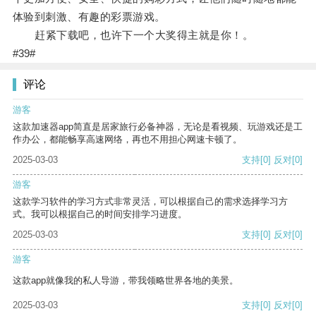
体验到刺激、有趣的彩票游戏。
赶紧下载吧，也许下一个大奖得主就是你！。
#39#
评论
游客
这款加速器app简直是居家旅行必备神器，无论是看视频、玩游戏还是工
作办公，都能畅享高速网络，再也不用担心网速卡顿了。
2025-03-03
支持
[0]
反对
[0]
游客
这款学习软件的学习方式非常灵活，可以根据自己的需求选择学习方
式。我可以根据自己的时间安排学习进度。
2025-03-03
支持
[0]
反对
[0]
游客
这款app就像我的私人导游，带我领略世界各地的美景。
2025-03-03
支持
[0]
反对
[0]