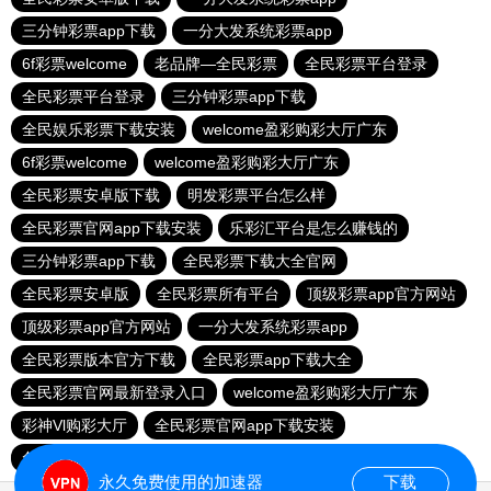
三分钟彩票app下载
一分大发系统彩票app
6f彩票welcome
老品牌—全民彩票
全民彩票平台登录
全民彩票平台登录
三分钟彩票app下载
全民娱乐彩票下载安装
welcome盈彩购彩大厅广东
6f彩票welcome
welcome盈彩购彩大厅广东
全民彩票安卓版下载
明发彩票平台怎么样
全民彩票官网app下载安装
乐彩汇平台是怎么赚钱的
三分钟彩票app下载
全民彩票下载大全官网
全民彩票安卓版
全民彩票所有平台
顶级彩票app官方网站
顶级彩票app官方网站
一分大发系统彩票app
全民彩票版本官方下载
全民彩票app下载大全
全民彩票官网最新登录入口
welcome盈彩购彩大厅广东
彩神Vl购彩大厅
全民彩票官网app下载安装
免费送彩金68元
永久免费使用的加速器
下载