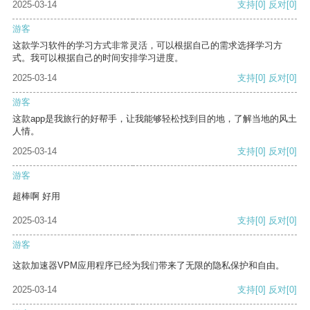
2025-03-14
支持
[0]
反对
[0]
游客
这款学习软件的学习方式非常灵活，可以根据自己的需求选择学习方
式。我可以根据自己的时间安排学习进度。
2025-03-14
支持
[0]
反对
[0]
游客
这款app是我旅行的好帮手，让我能够轻松找到目的地，了解当地的风土
人情。
2025-03-14
支持
[0]
反对
[0]
游客
超棒啊 好用
2025-03-14
支持
[0]
反对
[0]
游客
这款加速器VPM应用程序已经为我们带来了无限的隐私保护和自由。
2025-03-14
支持
[0]
反对
[0]