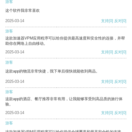
游客
这个软件我非常喜欢
2025-03-14
支持
[0]
反对
[0]
游客
这款加速器VPM应用程序可以给你提供最高速度和安全性的连接，并帮
助你在网络上自由移动。
2025-03-14
支持
[0]
反对
[0]
游客
这款app的物流非常快捷，我下单后很快就能收到商品。
2025-03-14
支持
[0]
反对
[0]
游客
这款app的酒店、餐厅推荐非常有用，让我能够享受到高品质的旅行体
验。
2025-03-14
支持
[0]
反对
[0]
游客
这款加速器VPM应用程序可以给你提供全球覆盖和最高安全性的连接。