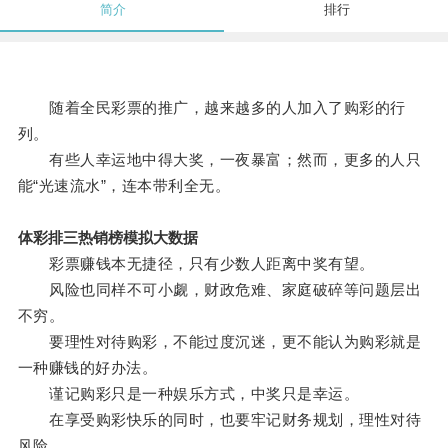
简介
排行
随着全民彩票的推广，越来越多的人加入了购彩的行
列。
有些人幸运地中得大奖，一夜暴富；然而，更多的人只
能“光速流水”，连本带利全无。
体彩排三热销榜模拟大数据
彩票赚钱本无捷径，只有少数人距离中奖有望。
风险也同样不可小觑，财政危难、家庭破碎等问题层出
不穷。
要理性对待购彩，不能过度沉迷，更不能认为购彩就是
一种赚钱的好办法。
谨记购彩只是一种娱乐方式，中奖只是幸运。
在享受购彩快乐的同时，也要牢记财务规划，理性对待
风险。