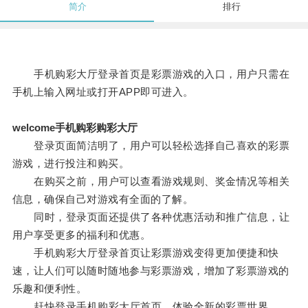
简介
排行
手机购彩大厅登录首页是彩票游戏的入口，用户只需在
手机上输入网址或打开APP即可进入。
welcome手机购彩购彩大厅
登录页面简洁明了，用户可以轻松选择自己喜欢的彩票
游戏，进行投注和购买。
在购买之前，用户可以查看游戏规则、奖金情况等相关
信息，确保自己对游戏有全面的了解。
同时，登录页面还提供了各种优惠活动和推广信息，让
用户享受更多的福利和优惠。
手机购彩大厅登录首页让彩票游戏变得更加便捷和快
速，让人们可以随时随地参与彩票游戏，增加了彩票游戏的
乐趣和便利性。
赶快登录手机购彩大厅首页，体验全新的彩票世界