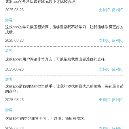
速器app的价格应该在50元以下才比较合理。
2025-08-23
支持
[0]
反对
[0]
游客
这款app的学习氛围很浓厚，能够激励我不断学习，让我能够取得更好的
成绩。
2025-08-23
支持
[0]
反对
[0]
游客
这款app的用户评论非常真实，可以帮助我做出更准确的选择。
2025-08-23
支持
[0]
反对
[0]
游客
这款app是我购物的得力助手，让我能够找到最优惠的价格，买到最合适
的商品。
2025-08-23
支持
[0]
反对
[0]
游客
这款软件的功能非常全面，可以满足我所有需求。
2025-08-23
支持
[0]
反对
[0]