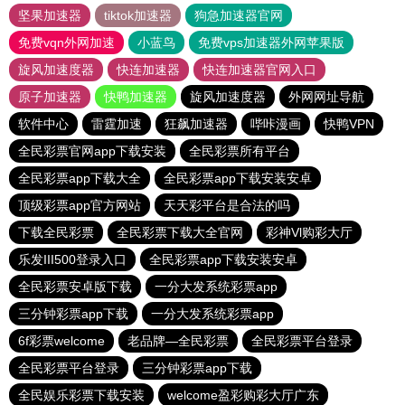
坚果加速器
tiktok加速器
狗急加速器官网
免费vqn外网加速
小蓝鸟
免费vps加速器外网苹果版
旋风加速度器
快连加速器
快连加速器官网入口
原子加速器
快鸭加速器
旋风加速度器
外网网址导航
软件中心
雷霆加速
狂飙加速器
哔咔漫画
快鸭VPN
全民彩票官网app下载安装
全民彩票所有平台
全民彩票app下载大全
全民彩票app下载安装安卓
顶级彩票app官方网站
天天彩平台是合法的吗
下载全民彩票
全民彩票下载大全官网
彩神Vl购彩大厅
乐发III500登录入口
全民彩票app下载安装安卓
全民彩票安卓版下载
一分大发系统彩票app
三分钟彩票app下载
一分大发系统彩票app
6f彩票welcome
老品牌—全民彩票
全民彩票平台登录
全民彩票平台登录
三分钟彩票app下载
全民娱乐彩票下载安装
welcome盈彩购彩大厅广东