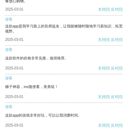
够放心购物。
2025-03-01
支持
[0]
反对
[0]
游客
这款app是我学习路上的良师益友，让我能够随时随地学习新知识，拓宽
视野。
2025-03-01
支持
[0]
反对
[0]
游客
这款软件的价格非常实惠，值得推荐。
2025-03-01
支持
[0]
反对
[0]
游客
梯子神器，ins随便看，美美哒！
2025-03-01
支持
[0]
反对
[0]
游客
这款app的游戏非常好玩，可以让我消磨时间。
2025-03-01
支持
[0]
反对
[0]