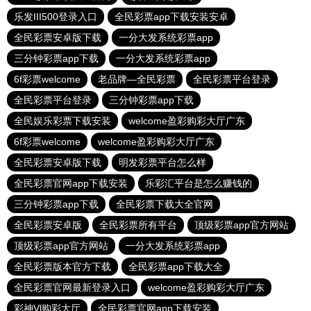
乐发III500登录入口
全民彩票app下载安装安卓
全民彩票安卓版下载
一分大发系统彩票app
三分钟彩票app下载
一分大发系统彩票app
6f彩票welcome
老品牌—全民彩票
全民彩票平台登录
全民彩票平台登录
三分钟彩票app下载
全民娱乐彩票下载安装
welcome盈彩购彩大厅广东
6f彩票welcome
welcome盈彩购彩大厅广东
全民彩票安卓版下载
明发彩票平台怎么样
全民彩票官网app下载安装
乐彩汇平台是怎么赚钱的
三分钟彩票app下载
全民彩票下载大全官网
全民彩票安卓版
全民彩票所有平台
顶级彩票app官方网站
顶级彩票app官方网站
一分大发系统彩票app
全民彩票版本官方下载
全民彩票app下载大全
全民彩票官网最新登录入口
welcome盈彩购彩大厅广东
彩神Vl购彩大厅
全民彩票官网app下载安装