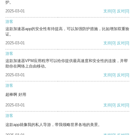
护。
2025-03-01
支持
[0]
反对
[0]
游客
这款加速器app的安全性有待提高，可以加强防护措施，比如增加双重验
证。
2025-03-01
支持
[0]
反对
[0]
游客
这款加速器VPM应用程序可以给你提供最高速度和安全性的连接，并帮
助你在网络上自由移动。
2025-03-01
支持
[0]
反对
[0]
游客
超棒啊 好用
2025-03-01
支持
[0]
反对
[0]
游客
这款app就像我的私人导游，带我领略世界各地的美景。