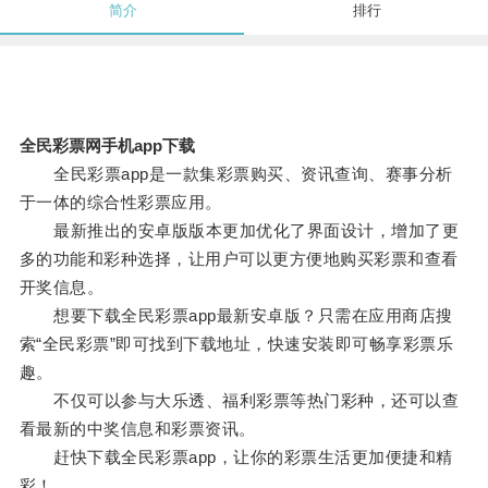
简介
排行
全民彩票网手机app下载
全民彩票app是一款集彩票购买、资讯查询、赛事分析
于一体的综合性彩票应用。
最新推出的安卓版版本更加优化了界面设计，增加了更
多的功能和彩种选择，让用户可以更方便地购买彩票和查看
开奖信息。
想要下载全民彩票app最新安卓版？只需在应用商店搜
索“全民彩票”即可找到下载地址，快速安装即可畅享彩票乐
趣。
不仅可以参与大乐透、福利彩票等热门彩种，还可以查
看最新的中奖信息和彩票资讯。
赶快下载全民彩票app，让你的彩票生活更加便捷和精
彩！。