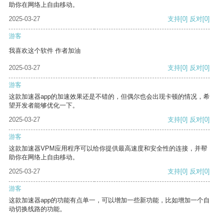
助你在网络上自由移动。
2025-03-27
支持
[0]
反对
[0]
游客
我喜欢这个软件 作者加油
2025-03-27
支持
[0]
反对
[0]
游客
这款加速器app的加速效果还是不错的，但偶尔也会出现卡顿的情况，希
望开发者能够优化一下。
2025-03-27
支持
[0]
反对
[0]
游客
这款加速器VPM应用程序可以给你提供最高速度和安全性的连接，并帮
助你在网络上自由移动。
2025-03-27
支持
[0]
反对
[0]
游客
这款加速器app的功能有点单一，可以增加一些新功能，比如增加一个自
动切换线路的功能。