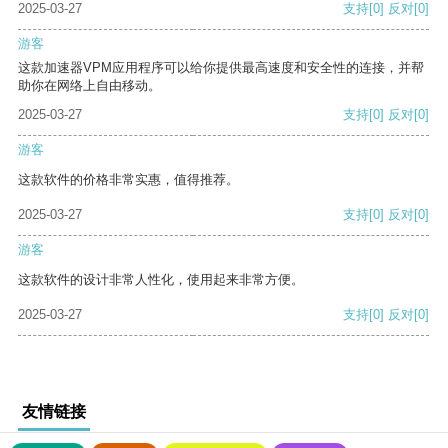
2025-03-27
支持
[0]
反对
[0]
游客
这款加速器VPM应用程序可以给你提供最高速度和安全性的连接，并帮
助你在网络上自由移动。
2025-03-27
支持
[0]
反对
[0]
游客
这款软件的价格非常实惠，值得推荐。
2025-03-27
支持
[0]
反对
[0]
游客
这款软件的设计非常人性化，使用起来非常方便。
2025-03-27
支持
[0]
反对
[0]
友情链接