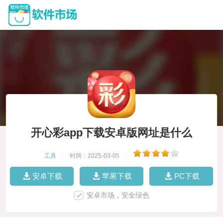
开心彩app下载安卓版网址是什么
工具
|
时间：2025-03-05
|
安卓下载
苹果下载
PC下载
安卓市场，安全绿色