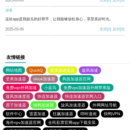
2025-03-05
支持
[0]
反对
[0]
游客
这款app是我娱乐的好帮手，让我能够放松身心，享受美好时光。
2025-03-05
支持
[0]
反对
[0]
友情链接
网站地图
QuickQ
旋风加速度器
旋风加速
坚果加速器
tiktok加速器
狗急加速器官网
免费vqn外网加速
小蓝鸟
免费vps加速器外网苹果版
旋风加速度器
快连加速器
快连加速器官网入口
原子加速器
快鸭加速器
旋风加速度器
外网网址导航
软件中心
雷霆加速
狂飙加速器
哔咔漫画
快鸭VPN
海外npv加速器官网
全民彩票官网app下载安装