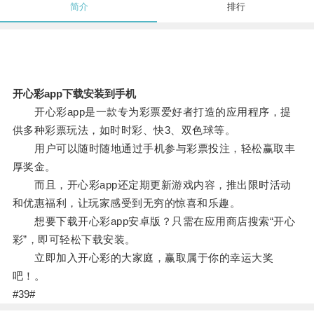
简介
排行
开心彩app下载安装到手机
开心彩app是一款专为彩票爱好者打造的应用程序，提
供多种彩票玩法，如时时彩、快3、双色球等。
用户可以随时随地通过手机参与彩票投注，轻松赢取丰
厚奖金。
而且，开心彩app还定期更新游戏内容，推出限时活动
和优惠福利，让玩家感受到无穷的惊喜和乐趣。
想要下载开心彩app安卓版？只需在应用商店搜索“开心
彩”，即可轻松下载安装。
立即加入开心彩的大家庭，赢取属于你的幸运大奖
吧！。
#39#